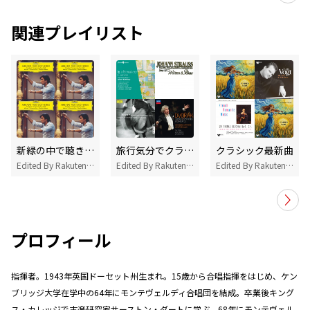
関連プレイリスト
新緑の中で聴きたいクラシック Edited by 廣幡 敦子(東京フィルハーモニー交響楽団ファゴット首席奏者)
旅行気分でクラシック
クラシック最新曲
Edited By Rakuten Music
Edited By Rakuten Music
Edited By Rakuten Music
プロフィール
指揮者。1943年英国ドーセット州生まれ。15歳から合唱指揮をはじめ、ケン
ブリッジ大学在学中の64年にモンテヴェルディ合唱団を結成。卒業後キング
ス・カレッジで古楽研究家サーストン・ダートに学ぶ。68年にモンテヴェル