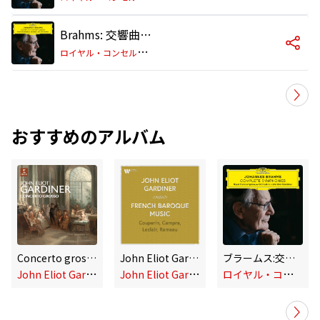
Brahms: 交響曲 第4番 ホ短調 作品98: 第2楽章: Andante moderato
ロ
イヤル・コンセルトヘボウ管弦楽団/ジョン・エリオット・ガーディナー
おすすめのアルバム
Concerto grosso
John Eliot Gardiner Conducts French Baroque Music: Couperin, Rameau, Campra & Leclair
ブラームス:交響曲全集
J
ohn Eliot Gardiner
J
ohn Eliot Gardiner
ロ
イヤル・コンセルトヘボウ管弦楽団