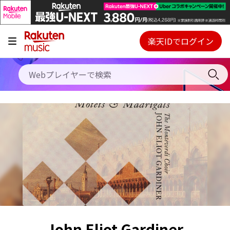
キャンペーン
料金プラン
楽天IDでログイン
Webプレイヤー
使い方
ご契約内容の確認・変更
ヘルプ
初回30日間無料お試し
John Eliot Gardiner