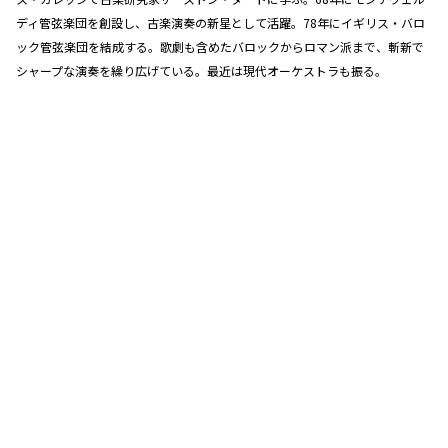
ディ管弦楽団を創設し、古楽演奏の新星として活躍。78年にイギリス・バロ
ック管弦楽団を結成する。歌劇も含めたバロックからロマン派まで、斬新で
シャープな演奏を繰り広げている。最近は現代オーケストラも振る。