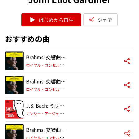
はじめから再生
シェア
おすすめの曲
Brahms: 交響曲 第4番 ホ短調 作品98: 第4楽章: Allegro energico e passionato
ロ
イヤル・コンセルトヘボウ管弦楽団/ジョン・エリオット・ガーディナー
Brahms: 交響曲 第4番 ホ短調 作品98: 第1楽章: Allegro non troppo
ロ
イヤル・コンセルトヘボウ管弦楽団/ジョン・エリオット・ガーディナー
J.S. Bach: ミサ曲 ロ短調 BWV 232 / キリエ: 主よ、憐れみたまえ (I)
ナ
ンシー・アージェンタ/メアリー・ニコルズ/アシュリー・スタフォード/ウィンフォード・エヴァンズ/イングリッシュ・バロック・ソロイスツ/ジョン・エリオット・ガーディナー/モンテヴェルディ合唱団
Brahms: 交響曲 第4番 ホ短調 作品98: 第3楽章: Allegro giocoso
ロ
イヤル・コンセルトヘボウ管弦楽団/ジョン・エリオット・ガーディナー