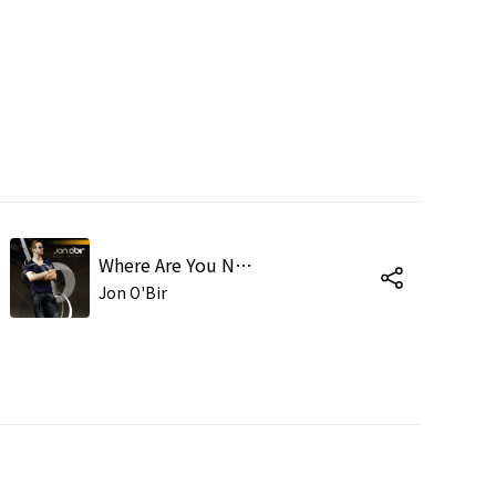
Where Are You Now (feat. Solar Movement) [Extended Mix]
Jon O'Bir