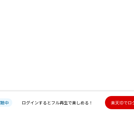
試聴中
ログインするとフル再生で楽しめる！
楽天IDでロ