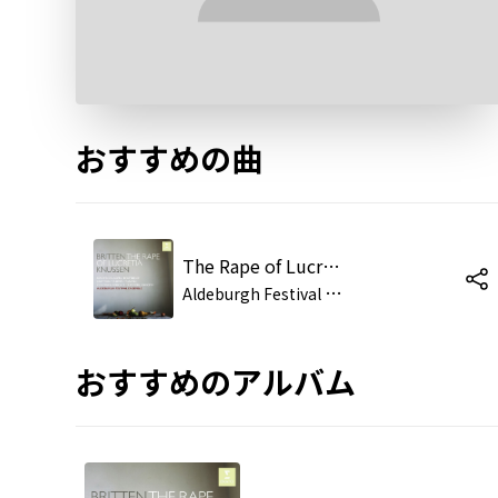
おすすめの曲
The Rape of Lucretia, Op. 37, Act 2, Scene 1: "The Prosperity of the Etruscans Was Due" (Female Chorus, Male Chorus, Collatinus, Lucia, Junius, Bianca)
A
ldeburgh Festival Ensemble/Oliver Knussen/Susan Gritton/Ian Bostridge/Christopher Purves/Claire Booth/Benjamin Russell/Angelika Kirchschlager
おすすめのアルバム