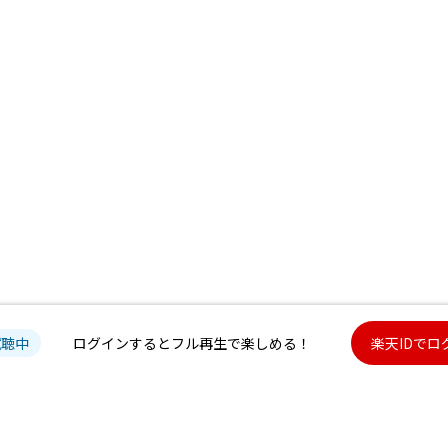
試聴中
ログインするとフル再生で楽しめる！
楽天IDでロ