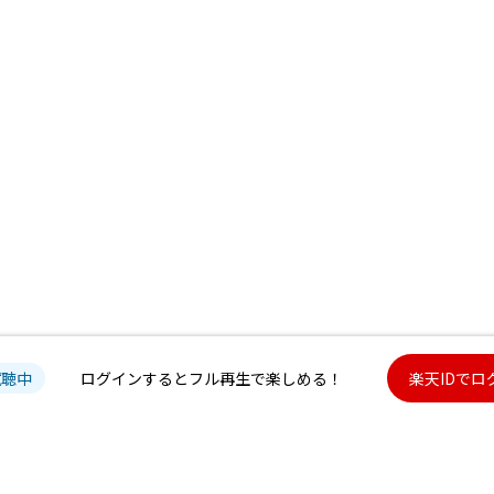
試聴中
ログインするとフル再生で楽しめる！
楽天IDでロ