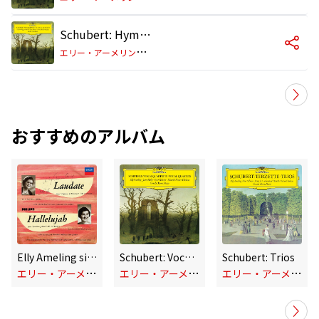
Schubert: Hymne an den Unendlichen, D. 232
エ
リー・アーメリング/デイム・ジャネット・ベイカー/ペーター・シュライアー/ディートリヒ・フィッシャー=ディースカウ/ジェラルド・ムーア
おすすめのアルバム
Elly Ameling sings Mozart, Schubert, Grieg, Mahler (Elly Ameling – The Philips Recitals, Vol. 27)
Schubert: Vocal Quartets
Schubert: Trios
エ
リー・アーメリング
エ
リー・アーメリング
エ
リー・アーメリング