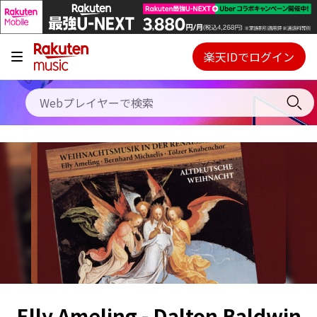
キャンペーン
料金プラン
楽天IDでログイン
Webプレイヤー
使い方
ご契約内容の確認・変更
ヘルプ
初回30日間無料お試し
Elly Ameling - Dalton Baldwin