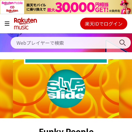
キャンペーン
料金プラン
楽天IDでログイン
Webプレイヤー
使い方
ご契約内容の確認・変更
ヘルプ
初回30日間無料お試し
Funky People