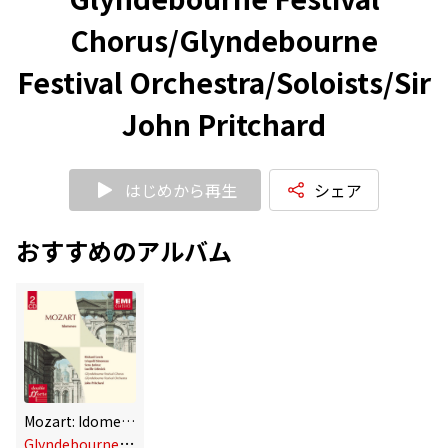
Chorus/Glyndebourne
Festival Orchestra/Soloists/Sir
John Pritchard
はじめから再生
シェア
おすすめのアルバム
Mozart: Idomeneo
G
lyndebourne Festival Chorus/Glyndebourne Festival Orchestra/Soloists/Sir John Pritchard