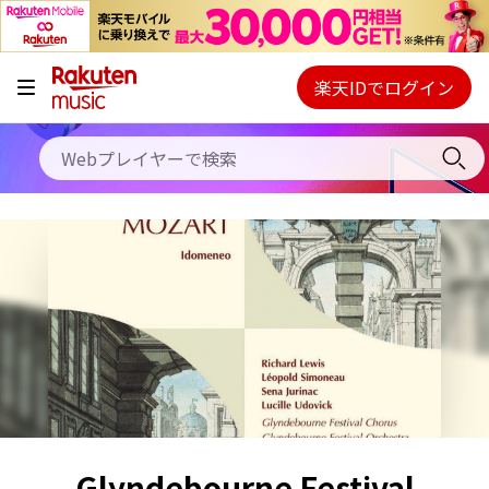
キャンペーン
料金プラン
楽天IDでログイン
Webプレイヤー
使い方
ご契約内容の確認・変更
ヘルプ
初回30日間無料お試し
Glyndebourne Festival