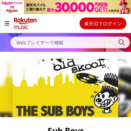
キャンペーン
料金プラン
楽天IDでログイン
Webプレイヤー
使い方
ご契約内容の確認・変更
ヘルプ
初回30日間無料お試し
Sub Boys