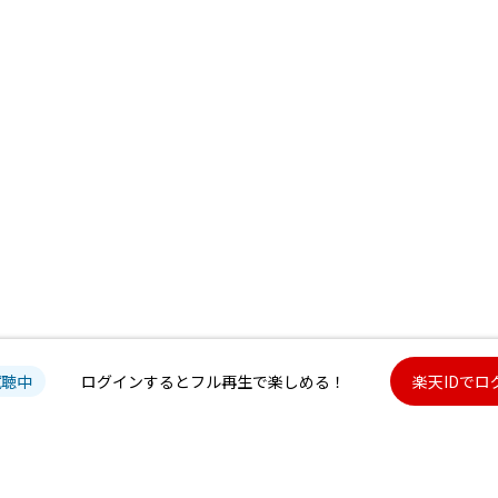
試聴中
ログインするとフル再生で楽しめる！
楽天IDでロ