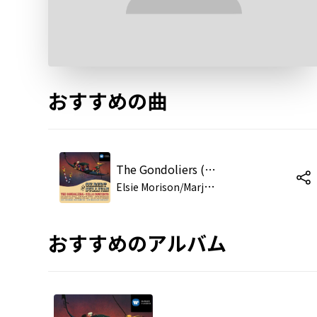
おすすめの曲
The Gondoliers (or, The King of Barataria) (1987 Remastered Version), Act II: Here we are, at the risk of our lives (Chorus, Gianetta, Tessa, Marco, Giuseppe)
E
lsie Morison/Marjorie Thomas/Richard Lewis/John Cameron/Glyndebourne Chorus/Pro Arte Orchestra/Sir Malcolm Sargent
おすすめのアルバム