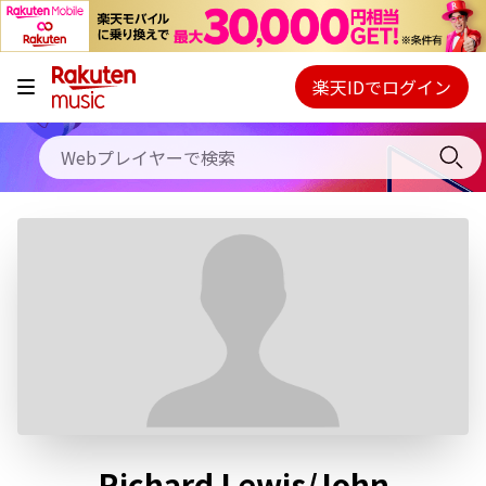
キャンペーン
料金プラン
楽天IDでログイン
Webプレイヤー
使い方
ご契約内容の確認・変更
ヘルプ
初回30日間無料お試し
Richard Lewis/John