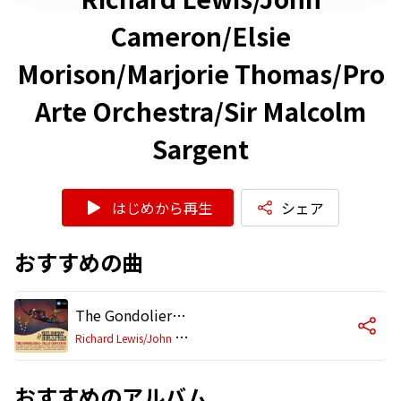
Cameron/Elsie
Morison/Marjorie Thomas/Pro
Arte Orchestra/Sir Malcolm
Sargent
はじめから再生
シェア
おすすめの曲
The Gondoliers (or, The King of Barataria) (1987 Remastered Version), Act I: Come, let's away (Marco, Giuseppe, Gianetta, Tessa)
R
ichard Lewis/John Cameron/Elsie Morison/Marjorie Thomas/Pro Arte Orchestra/Sir Malcolm Sargent
おすすめのアルバム