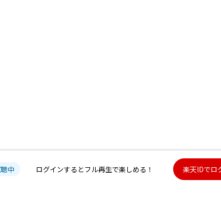
試聴中
ログインするとフル再生で楽しめる！
楽天IDでロ