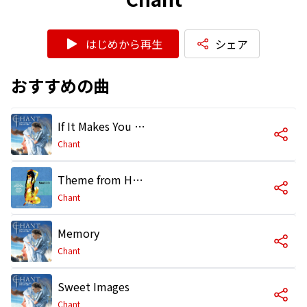
はじめから再生
シェア
おすすめの曲
If It Makes You Feel Alright
Chant
Theme from Harry's Game
Chant
Memory
Chant
Sweet Images
Chant