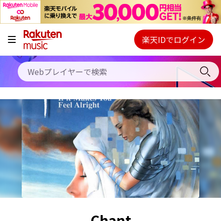
キャンペーン
料金プラン
楽天IDでログイン
Webプレイヤー
使い方
ご契約内容の確認・変更
ヘルプ
初回30日間無料お試し
Chant