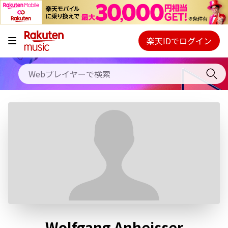
キャンペーン
料金プラン
楽天IDでログイン
Webプレイヤー
使い方
ご契約内容の確認・変更
ヘルプ
初回30日間無料お試し
Wolfgang Anheisser