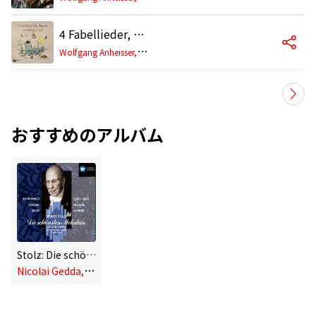
4 Fabellieder, Op. 64: No. 1, Der verliebte Maikäfer
W
olfgang Anheisser, Günther Weissenborn
おすすめのアルバム
Stolz: Die schönsten Melodien [Best-Loved Melodies]
N
icolai Gedda, Gottlob Frick, Symphonie-Orchester Graunke, Robert Stolz, Wolfgang Anheisser, Anneliese Rothenberger