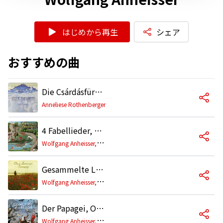
はじめから再生
シェア
おすすめの曲
Die Csárdásfürstin, Act 1: "Heia, heia, in den Bergen ist mein Heimatland" (Sylva, Boni, Feri, Chor)
Anneliese Rothenberger
4 Fabellieder, Op. 64: No. 3, Die Katzenkönigin
W
olfgang Anheisser, Günther Weissenborn
Gesammelte Lieder, Gesänge, Romanzen und Balladen, Op. 9: No. 5, An die Grille
W
olfgang Anheisser, Günther Weissenborn
Der Papagei, Op. 111
W
olfgang Anheisser, Günther Weissenborn