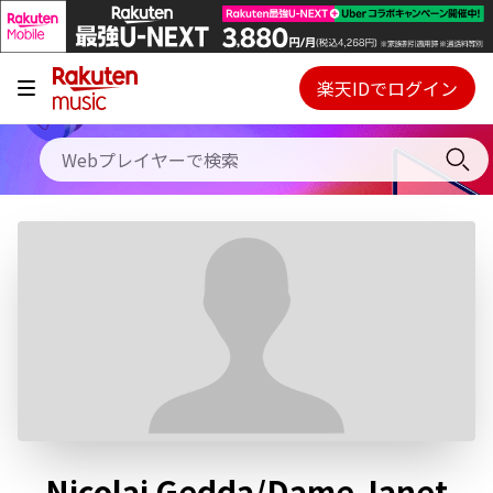
キャンペーン
料金プラン
楽天IDでログイン
Webプレイヤー
使い方
ご契約内容の確認・変更
ヘルプ
初回30日間無料お試し
Nicolai Gedda/Dame Janet