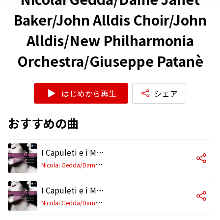
Baker/John Alldis Choir/John
Alldis/New Philharmonia
Orchestra/Giuseppe Patanè
はじめから再生
シェア
おすすめの曲
I Capuleti e i Montecchi, Act 2 Tableau 1 Scene 6: "Chi sei tu che ardisci aggirarti furtivo in queste mura?" (Tebaldo, Romeo, Chorus)
N
icolai Gedda/Dame Janet Baker/John Alldis Choir/John Alldis/New Philharmonia Orchestra/Giuseppe Patanè
I Capuleti e i Montecchi, Act 2 Tableau 1 Scene 7: "Qua' voci! Oh Dio! … Come a cader fu rapido" (Tebaldo, Romeo, Chorus)
N
icolai Gedda/Dame Janet Baker/John Alldis Choir/John Alldis/New Philharmonia Orchestra/Giuseppe Patanè