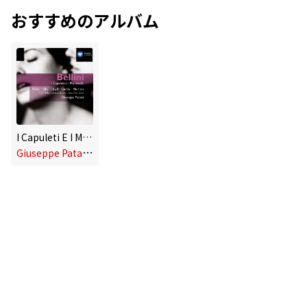
おすすめのアルバム
I Capuleti E I Montecchi
G
iuseppe Patanè/Beverly Sills/Dame Janet Baker/Nicolai Gedda