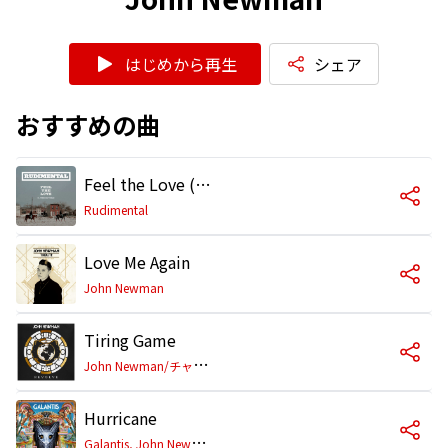
はじめから再生
シェア
おすすめの曲
Feel the Love (feat. John Newman) [Fred V & Grafix Remix]
Rudimental
Love Me Again
John Newman
Tiring Game
J
ohn Newman/チャーリー・ウィルソン
Hurricane
G
alantis, John Newman