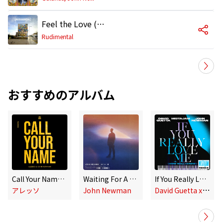
Feel the Love (feat. John Newman)
Rudimental
おすすめのアルバム
Call Your Name (Remixes)
Waiting For A Lifetime
If You Really Love Me (How Will I Know) [MistaJam Remix]
D
avid Guetta x MistaJam x John Newman
アレッソ
John Newman