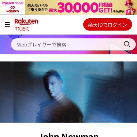
キャンペーン
料金プラン
楽天IDでログイン
Webプレイヤー
使い方
ご契約内容の確認・変更
ヘルプ
初回30日間無料お試し
John Newman