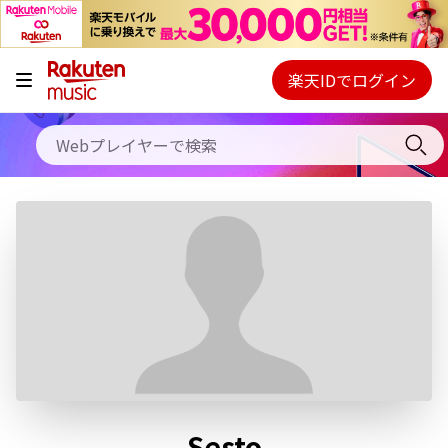
キャンペーン
料金プラン
楽天IDでログイン
Webプレイヤー
使い方
ご契約内容の確認・変更
ヘルプ
初回30日間無料お試し
Sesto