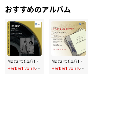
おすすめのアルバム
Mozart: Così fan tutte
Mozart: Così fan tutte
H
erbert von Karajan
H
erbert von Karajan