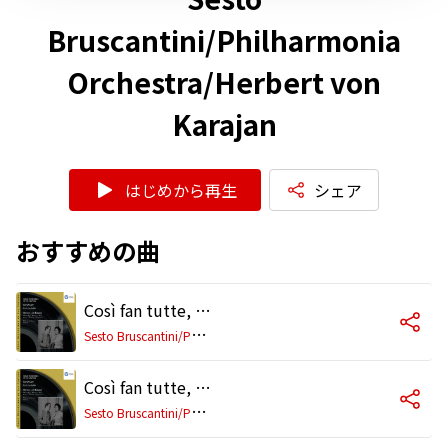
Bruscantini/Philharmonia
Orchestra/Herbert von
Karajan
はじめから再生
シェア
おすすめの曲
Così fan tutte, K. 588, Act 1 Scene 3: "Barbaro fato!" (Don Alfonso) - No. 5, Aria, "Vorrei dir, e cor non ho" (Don Alfonso)
S
esto Bruscantini/Philharmonia Orchestra/Herbert von Karajan
Così fan tutte, K. 588, Act 1 Scene 7: Recitativo, "Quante smorfie, quante buffonerie!" (Don Alfonso)
S
esto Bruscantini/Philharmonia Orchestra/Herbert von Karajan