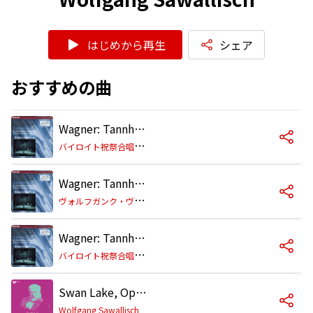
はじめから再生
シェア
おすすめの曲
Wagner: Tannhäuser: Overture - Act I: "Naht euch dem Strande" (Venusberg Music)
バ
イロイト祝祭合唱団/バイロイト祝祭管弦楽団/ヴォルフガング・サヴァリッシュ
Wagner: Tannhäuser / Act 1: "Geliebter, sag, wo weilt dein Sinn?"
ヴ
ォルフガンク・ヴィントガッセン/グレース・バンブリー/バイロイト祝祭管弦楽団/ヴォルフガング・サヴァリッシュ
Wagner: Tannhäuser / Act 2: "Freudig begrüßen wir die edle Halle"
バ
イロイト祝祭合唱団/バイロイト祝祭管弦楽団/ヴォルフガング・サヴァリッシュ
Swan Lake, Op. 20, Act 1: No. 2, Waltz
Wolfgang Sawallisch