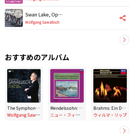
Swan Lake, Op. 20, Act 2: No. 10, Scene. Moderato
Wolfgang Sawallisch
おすすめのアルバム
The Symphonic & Choral Legacy
Mendelssohn: The Complete Symphonies
Brahms: Ein Deutsches Requiem, Op. 45; Alto Rhapsody; Schicksalslied; Academic Festival Overture; Tragic Overture; St Anthony Variations
W
olfgang Sawallisch
ニ
ュー・フィルハーモニア管弦楽団
ウィルマ・リップ