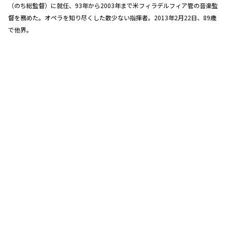
（のち総監督）に就任、93年から2003年まで米フィラデルフィア管の音楽監
督を務めた。オペラを知り尽くした数少ない指揮者。2013年2月22日、89歳
で他界。