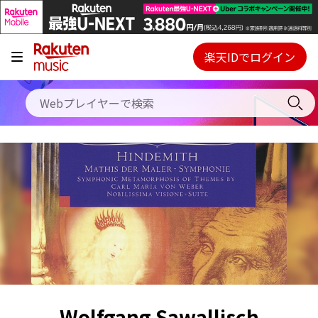
キャンペーン
料金プラン
楽天IDでログイン
Webプレイヤー
使い方
ご契約内容の確認・変更
ヘルプ
初回30日間無料お試し
Wolfgang Sawallisch