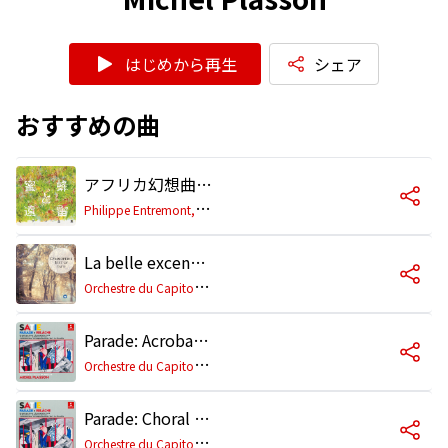
はじめから再生
シェア
おすすめの曲
アフリカ幻想曲 作品89
P
hilippe Entremont,ミシェル・プラッソン,L'orchestre du Capitole de Toulouse,Toulouse Capitol Orchestra
La belle excentrique: No. 1, Grande ritournelle
O
rchestre du Capitole de Toulouse, Michel Plasson
Parade: Acrobates
O
rchestre du Capitole de Toulouse, Michel Plasson
Parade: Choral - Prélude du rideau rouge
O
rchestre du Capitole de Toulouse, Michel Plasson