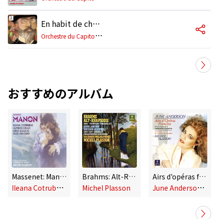
En habit de cheval: No. 1, Choral (Orchestral Version)
O
rchestre du Capitole de Toulouse, Michel Plasson
おすすめのアルバム
Massenet: Manon
Brahms: Alt-Rhapsodie, Nänie, Triumphlied & Schiksalslied
Airs d'opéras français
I
leana Cotrubas, Alfredo Kraus, José van Dam, Michel Plasson, Orchestre du Capitole de Toulouse
J
une Anderson/Orchestre du Capitole de Toulouse/Michel Plasson
Michel Plasson