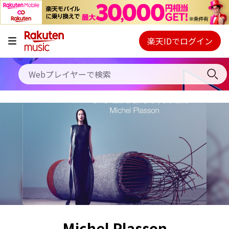
キャンペーン
料金プラン
楽天IDでログイン
Webプレイヤー
使い方
ご契約内容の確認・変更
ヘルプ
初回30日間無料お試し
Michel Plasson