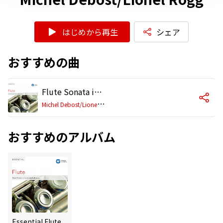
はじめから再生
シェア
おすすめの曲
Flute Sonata in E-Flat Major, BWV 1031: II. Siciliano
M
ichel Debost/Lionel Rogg
おすすめのアルバム
Essential Flute