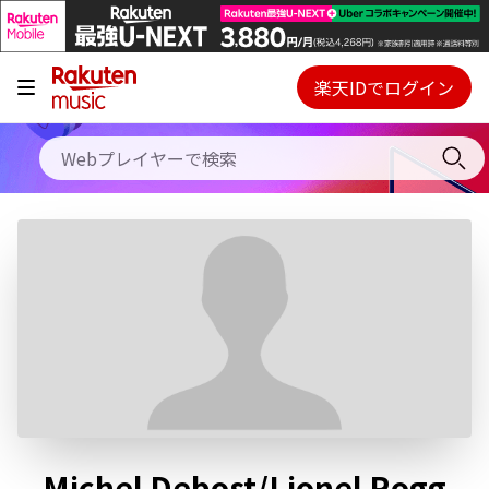
キャンペーン
料金プラン
楽天IDでログイン
Webプレイヤー
使い方
ご契約内容の確認・変更
ヘルプ
初回30日間無料お試し
Michel Debost/Lionel Rogg