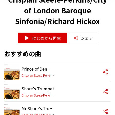
of London Baroque
Sinfonia/Richard Hickox
はじめから再生
シェア
おすすめの曲
Prince of Denmark's March, "Trumpet Voluntary" (Arr. for Trumpet)
C
rispian Steele-Perkins/City of London Baroque Sinfonia/Richard Hickox
Shore's Trumpet
C
rispian Steele-Perkins/City of London Baroque Sinfonia/Richard Hickox
Mr Shore's Trumpett Tune
C
rispian Steele-Perkins/City of London Baroque Sinfonia/Richard Hickox