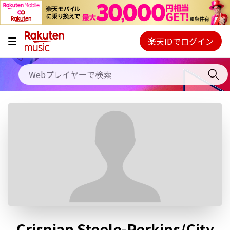
キャンペーン
料金プラン
楽天IDでログイン
Webプレイヤー
使い方
ご契約内容の確認・変更
ヘルプ
初回30日間無料お試し
Crispian Steele-Perkins/City