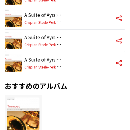
A Suite of Ayrs: Overture
C
rispian Steele-Perkins/City of London Baroque Sinfonia/Richard Hickox
A Suite of Ayrs: Echo
C
rispian Steele-Perkins/City of London Baroque Sinfonia/Richard Hickox
A Suite of Ayrs: Cebel
C
rispian Steele-Perkins/City of London Baroque Sinfonia/Richard Hickox
おすすめのアルバム