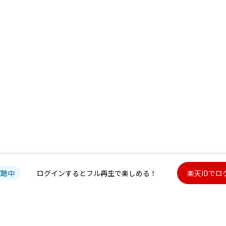
試聴中
ログインするとフル再生で楽しめる！
楽天IDでロ