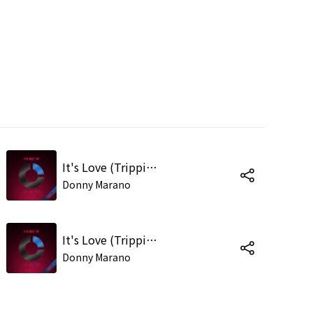
It's Love (Trippin) [feat. Tania Marissa] (Original Mix)
Donny Marano
It's Love (Trippin) [feat. Tania Marissa] (Ihrack & Santi Remix)
Donny Marano