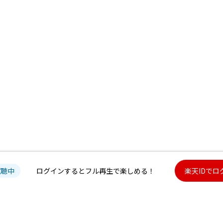
試聴中
ログインするとフル再生で楽しめる！
楽天IDでロ