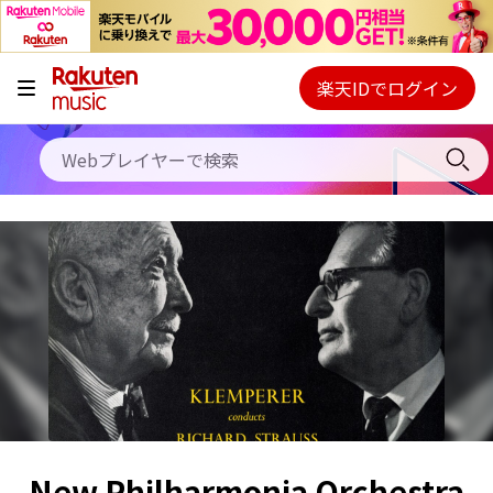
キャンペーン
料金プラン
楽天IDでログイン
Webプレイヤー
使い方
ご契約内容の確認・変更
ヘルプ
初回30日間無料お試し
New Philharmonia Orchestra