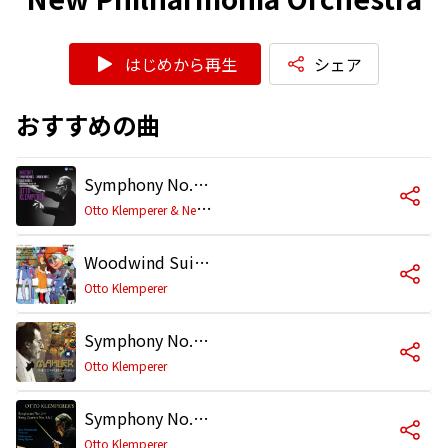
はじめから再生
シェア
おすすめの曲
Symphony No. 29 in A Major, K. 201: IV. Allegro con spirito
O
tto Klemperer & New Philharmonia Orchestra
Woodwind Suite from The Threepenny Opera "Kleine Dreigroschenmusik": VIII. The Three Penny Finale
Otto Klemperer
Symphony No. 2 in C Minor "Resurrection": I. Allegro maestoso. Mit durchaus ernstem und feierlichem Ausdruck
Otto Klemperer
Symphony No. 2: I. Allegro
Otto Klemperer