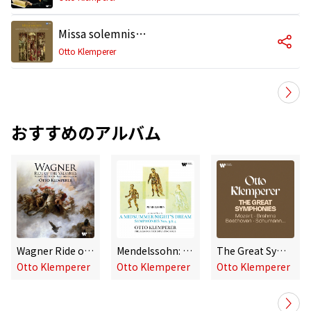
Missa solemnis, Op. 123: I. Kyrie
Otto Klemperer
おすすめのアルバム
Wagner Ride of the Valkyries - Mozart, Beethoven, Bach, Mendelssohn
Mendelssohn: A Midsummer Night's Dream, Symphonies Nos. 3 "Scottish" & 4 "Italian"
The Great Symphonies: Mozart, Brahms, Beethoven, Schumann...
Otto Klemperer
Otto Klemperer
Otto Klemperer