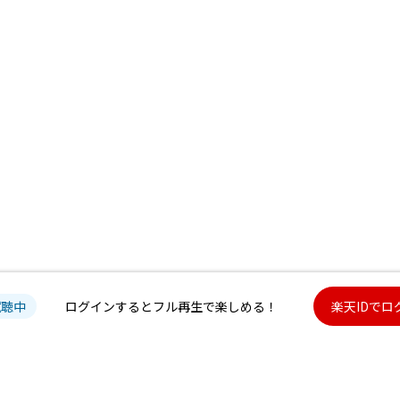
試聴中
ログインするとフル再生で楽しめる！
楽天IDでロ