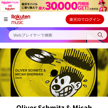
キャンペーン
料金プラン
楽天IDでログイン
Webプレイヤー
使い方
ご契約内容の確認・変更
ヘルプ
初回30日間無料お試し
Oliver Schmitz & Micah