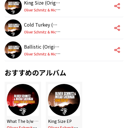
King Size (Original Mix)
O
liver Schmitz & Micah Sherman
Cold Turkey (Original Mix)
O
liver Schmitz & Micah Sherman
Ballistic (Original Mix)
O
liver Schmitz & Micah Sherman
おすすめのアルバム
What The b/w Funked
King Size EP
O
liver Schmitz & Micah Sherman
O
liver Schmitz & Micah Sherman