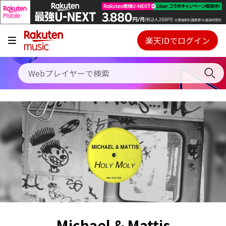
キャンペーン
料金プラン
楽天IDでログイン
Webプレイヤー
使い方
ご契約内容の確認・変更
ヘルプ
初回30日間無料お試し
Michael & Mattis