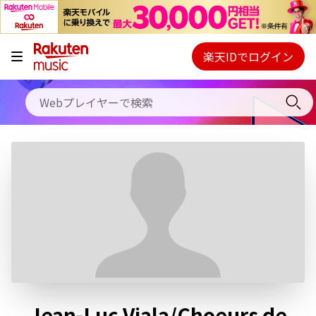
キャンペーン
料金プラン
楽天IDでログイン
Webプレイヤー
使い方
ご契約内容の確認・変更
ヘルプ
初回30日間無料お試し
Jean-Luc Viala/Choeurs de