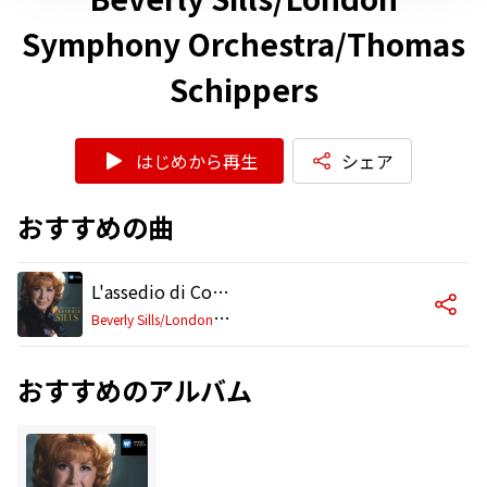
Symphony Orchestra/Thomas
Schippers
はじめから再生
シェア
おすすめの曲
L'assedio di Corinto (1992 Remastered Version), Act II: Cielo! che diverrò?...Sì, ferite...Dal soggiorno...Ah! che spiegar
B
everly Sills/London Symphony Orchestra/Thomas Schippers
おすすめのアルバム