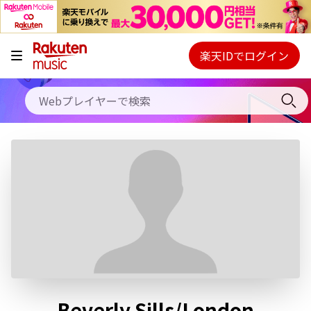
キャンペーン
料金プラン
楽天IDでログイン
Webプレイヤー
使い方
ご契約内容の確認・変更
ヘルプ
初回30日間無料お試し
Beverly Sills/London