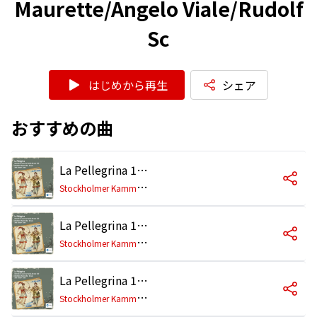
Maurette/Angelo Viale/Rudolf
Sc
はじめから再生
シェア
おすすめの曲
La Pellegrina 1589, Erster Teil, Primo Intermedio: Archilei / De' Bardi: - Dalle Più Alte Sfere
S
tockholmer Kammerchor/Eric Ericson/Linde Consort/Hans-Martin Linde/Heinrich Huber/Emil Rudin/Norbert Madas/Friedrich Werhahn/Herbert Hoever/Doris Wolff-Malm/Heinz Otto Graf/Michael Jappe/Yukimi Kambe/Arianne Maurette/Angelo Viale/Rudolf Sc
La Pellegrina 1589, Erster Teil, Primo Intermedio: Malvezzi: - Sinfonia
S
tockholmer Kammerchor/Eric Ericson/Linde Consort/Hans-Martin Linde/Heinrich Huber/Emil Rudin/Norbert Madas/Friedrich Werhahn/Herbert Hoever/Doris Wolff-Malm/Heinz Otto Graf/Michael Jappe/Yukimi Kambe/Arianne Maurette/Angelo Viale/Rudolf Sc
La Pellegrina 1589, Erster Teil, Primo Intermedio: Malvezzi / Rinuccini: - Dolcissime Sirene
S
tockholmer Kammerchor/Eric Ericson/Linde Consort/Hans-Martin Linde/Heinrich Huber/Emil Rudin/Norbert Madas/Friedrich Werhahn/Herbert Hoever/Doris Wolff-Malm/Heinz Otto Graf/Michael Jappe/Yukimi Kambe/Arianne Maurette/Angelo Viale/Rudolf Sc