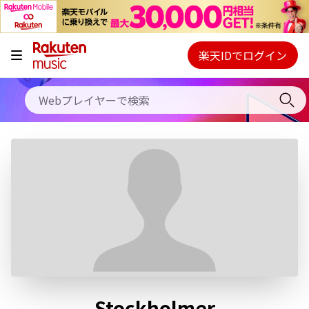
キャンペーン
料金プラン
楽天IDでログイン
Webプレイヤー
使い方
ご契約内容の確認・変更
ヘルプ
初回30日間無料お試し
Stockholmer