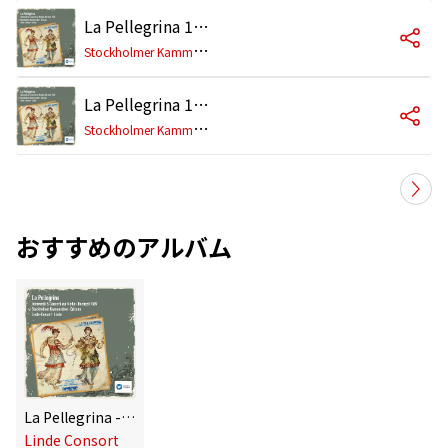
La Pellegrina 1589, Erster Teil, Primo Intermedio: Malvezzi/ Rinuccini: - A Voi Reali Amanti
S
tockholmer Kammerchor/Eric Ericson/Linde Consort/Hans-Martin Linde/Heinrich Huber/Emil Rudin/Norbert Madas/Friedrich Werhahn/Herbert Hoever/Doris Wolff-Malm/Heinz Otto Graf/Michael Jappe/Yukimi Kambe/Arianne Maurette/Angelo Viale/Rudolf Sc
La Pellegrina 1589, Erster Teil, Primo Intermedio: Malvezzi/ Rinuccini: - Coppia Gentil
S
tockholmer Kammerchor/Eric Ericson/Linde Consort/Hans-Martin Linde/Heinrich Huber/Emil Rudin/Norbert Madas/Friedrich Werhahn/Herbert Hoever/Doris Wolff-Malm/Heinz Otto Graf/Michael Jappe/Yukimi Kambe/Arianne Maurette/Angelo Viale/Rudolf Sc
おすすめのアルバム
La Pellegrina - Musik zur Medici-Hochzeit 1589 [Remastered] (Remastered)
Linde Consort