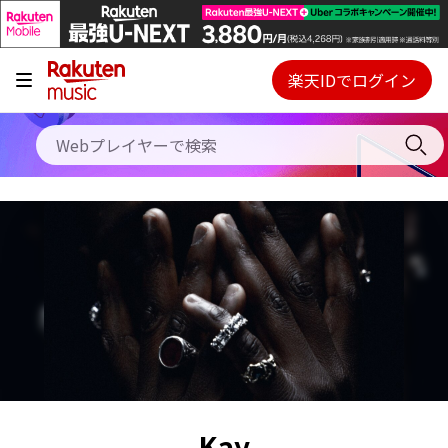
キャンペーン
料金プラン
楽天IDでログイン
Webプレイヤー
使い方
ご契約内容の確認・変更
ヘルプ
初回30日間無料お試し
Kay