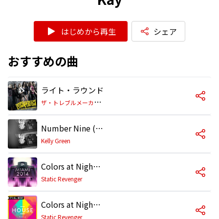
はじめから再生
シェア
おすすめの曲
ライト・ラウンド
ザ
・トレブルメーカーズ/Kay
Number Nine (feat. Kay, Jinmenusagi & Young West)
Kelly Green
Colors at Night (feat. Kay) [Deep Mix]
Static Revenger
Colors at Night (feat. Kay) [Deep Dub]
Static Revenger