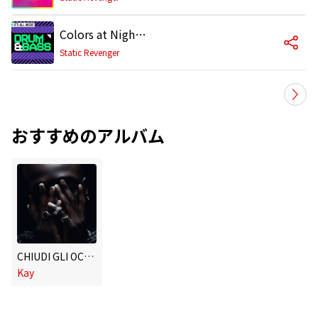
Colors at Night (feat. Kay) [Roniks Mix]
Static Revenger
おすすめのアルバム
CHIUDI GLI OCCHI
Kay