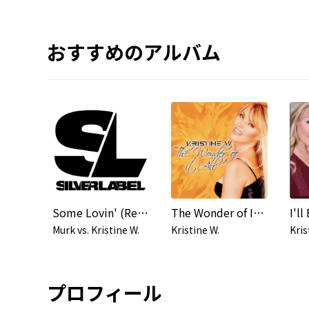
おすすめのアルバム
Some Lovin' (Remix)
The Wonder of It All - EP
I'll
Murk vs. Kristine W.
Kristine W.
Kris
プロフィール