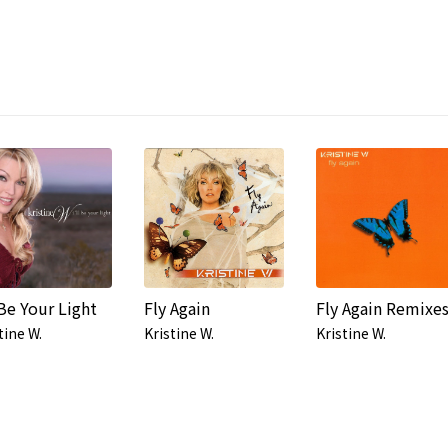
 Be Your Light
Fly Again
Fly Again Remixe
tine W.
Kristine W.
Kristine W.