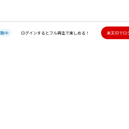
試聴中
ログインするとフル再生で楽しめる！
楽天IDでロ