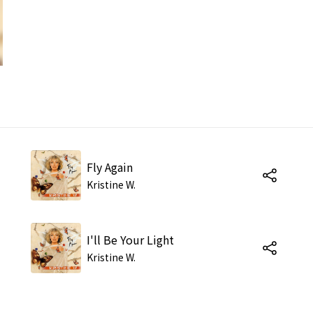
Fly Again
Kristine W.
I'll Be Your Light
Kristine W.