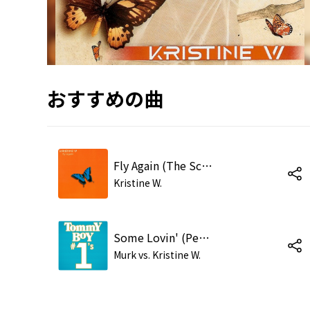
おすすめの曲
Fly Again (The Scumfrog Club Mix)
Kristine W.
Some Lovin' (Peter Rauhofer Reconstruction)
Murk vs. Kristine W.