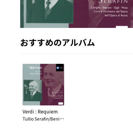
おすすめのアルバム
Verdi : Requiem
T
ullio Serafin/Beniamino Gigli