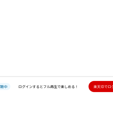
試聴中
ログインするとフル再生で楽しめる！
楽天IDでロ