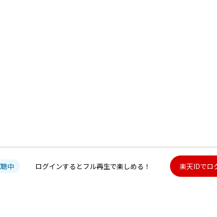
試聴中
ログインするとフル再生で楽しめる！
楽天IDでロ