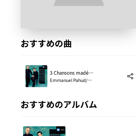
おすすめの曲
3 Chansons madécasses, M. 78: I. Nahandove (Andante quasi allegretto)
E
mmanuel Pahud/Katarina Karnéus/Truls Mørk
おすすめのアルバム