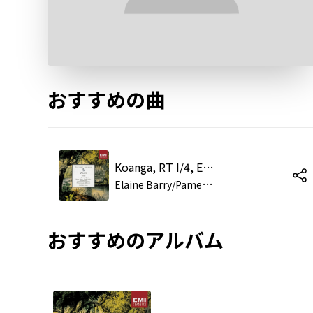
おすすめの曲
Koanga, RT I/4, Epilogue: "How sad, Uncle Joe, that she should die" (Renée, Hélène, Jeanne, Aurore, Olive, Paulette)
E
laine Barry/Pamela Smith/Eleanor Capp/Doreen Walker/Lesley Reid/Patricia Hogan/London Symphony Orchestra/Sir Charles Groves
おすすめのアルバム