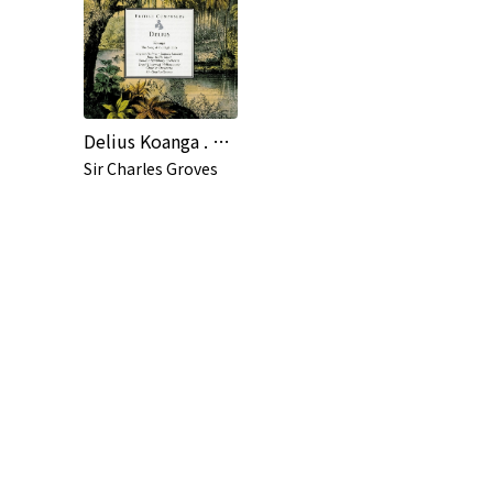
Delius Koanga . The Song of the High Hills
Sir Charles Groves