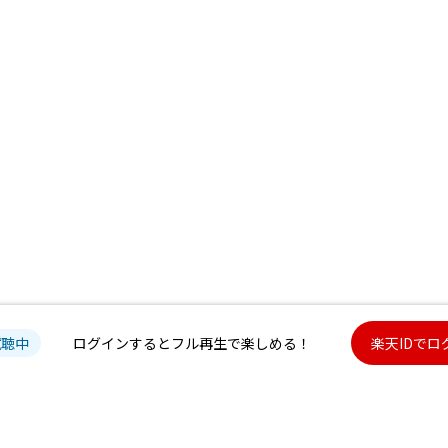
試聴中
ログインするとフル再生で楽しめる！
楽天IDでロ