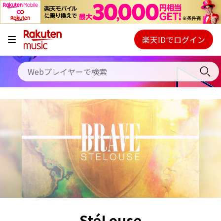
キャンペーン
料金プラン
楽天IDでログイン
Webプレイヤー
使い方
ご契約内容の確認・変更
ヘルプ
初回30日間無料お試し
StéLouse