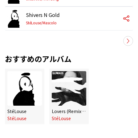
Shivers N Gold
StéLouse/Mascolo
おすすめのアルバム
StéLouse
Lovers (Remixes)
StéLouse
StéLouse