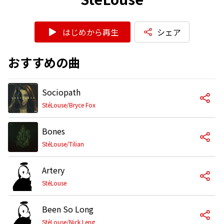
はじめから再生
シェア
おすすめの曲
Sociopath
StéLouse/Bryce Fox
Bones
StéLouse/Tilian
Artery
StéLouse
Been So Long
StéLouse/Nick Leng