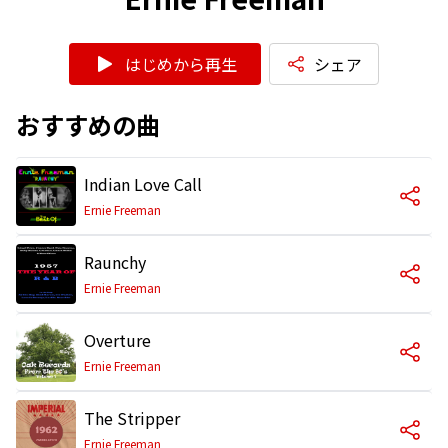
はじめから再生
シェア
おすすめの曲
Indian Love Call
Ernie Freeman
Raunchy
Ernie Freeman
Overture
Ernie Freeman
The Stripper
Ernie Freeman