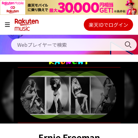
キャンペーン
料金プラン
楽天IDでログイン
Webプレイヤー
使い方
ご契約内容の確認・変更
ヘルプ
初回30日間無料お試し
Ernie Freeman