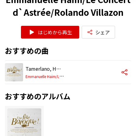
d`Astrée/Rolando Villazon
はじめから再生
シェア
おすすめの曲
Tamerlano, HWV 18, Act 1: Aria. "Ciel e terra armi di sdegno" (Bajazet)
E
mmanuelle Haïm/Le Concert d`Astrée/Rolando Villazon
おすすめのアルバム