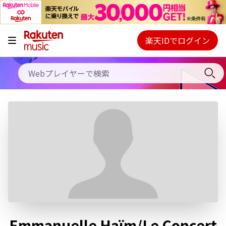
キャンペーン
料金プラン
楽天IDでログイン
Webプレイヤー
使い方
ご契約内容の確認・変更
ヘルプ
初回30日間無料お試し
Emmanuelle Haïm/Le Concert