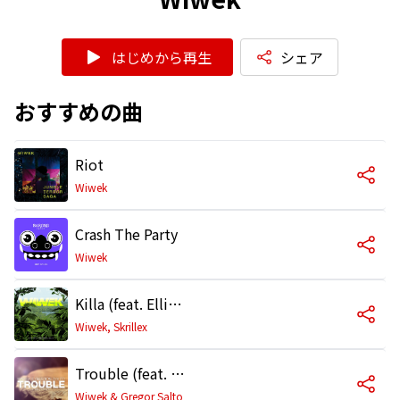
はじめから再生
シェア
おすすめの曲
Riot
Wiwek
Crash The Party
Wiwek
Killa (feat. Elliphant)
Wiwek, Skrillex
Trouble (feat. MC Spyder)
Wiwek & Gregor Salto