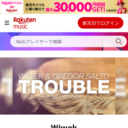
キャンペーン
料金プラン
楽天IDでログイン
Webプレイヤー
使い方
ご契約内容の確認・変更
ヘルプ
初回30日間無料お試し
Wiwek