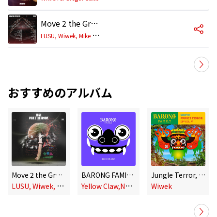
Move 2 the Groove (Extended Mix)
L
USU, Wiwek, Mike Cervello
おすすめのアルバム
Move 2 the Groove
BARONG FAMILY: Best of 2024
Jungle Terror, Vol. 5
L
USU, Wiwek, Mike Cervello
Y
ellow Claw,Natte Visstick,RHYME,RayRay,Red Hood Squad,€URO TRA$H,Ceres,Whisnu Santika,Brett Allen,Wiwek,Valentina cy,Jimmi Rider,Mike Cervello,CASHEW,Makla,NEZIEL,MORY,Sihk,Alby Loud,MADGRRL,Victor Krum,Dirty Audio,ETC!ETC!,Dani King,Mind Compressor,Antenora,Sidenote,ZABO,Staarz,Haus of Panda,Stoltenhoff,Dead X,Liquid Silva,Hbrp
Wiwek