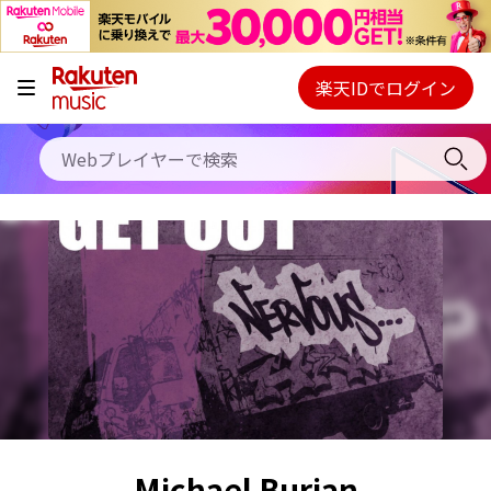
キャンペーン
料金プラン
楽天IDでログイン
Webプレイヤー
使い方
ご契約内容の確認・変更
ヘルプ
初回30日間無料お試し
Michael Burian