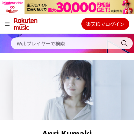
キャンペーン
料金プラン
楽天IDでログイン
Webプレイヤー
使い方
ご契約内容の確認・変更
ヘルプ
初回30日間無料お試し
Anri Kumaki