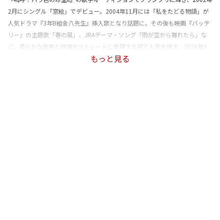
2月にシングル「窓絵」でデビュー。2004年11月には「私をたどる物語」が
人気ドラマ『3年B組金八先生』挿入歌となり話題に。その後も映画『バッテ
リー』の主題歌「春の風」、JRAテーマ・ソング「雨が空から離れたら」な
ど、柔らかな歌声と感情をストレートに表現する詞で人気を博す。2016年3
もっと見る
月、アルバム『飾りのない明日』をリリース。