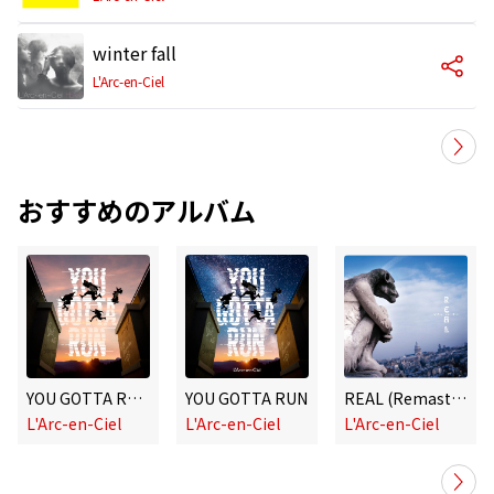
winter fall
L'Arc-en-Ciel
おすすめのアルバム
YOU GOTTA RUN -English version-
YOU GOTTA RUN
REAL (Remastered 2022)
L'Arc-en-Ciel
L'Arc-en-Ciel
L'Arc-en-Ciel