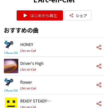
はじめから再生
シェア
おすすめの曲
HONEY
L'Arc-en-Ciel
Driver's High
L'Arc-en-Ciel
flower
L'Arc-en-Ciel
READY STEADY GO
L'Arc-en-Ciel