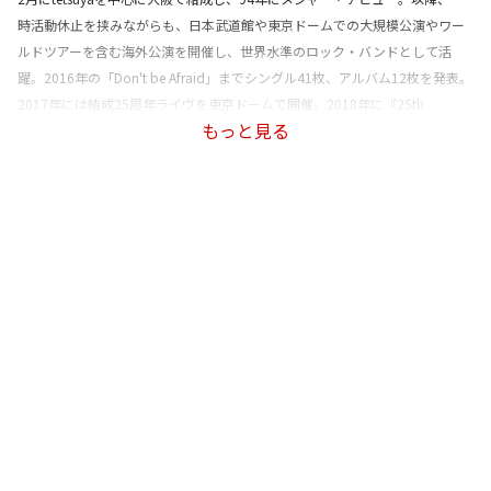
時活動休止を挟みながらも、日本武道館や東京ドームでの大規模公演やワー
ルドツアーを含む海外公演を開催し、世界水準のロック・バンドとして活
躍。2016年の「Don't be Afraid」までシングル41枚、アルバム12枚を発表。
2017年には結成25周年ライヴを東京ドームで開催。2018年に『25th
もっと見る
L'Anniversary LIVE』をリリース。