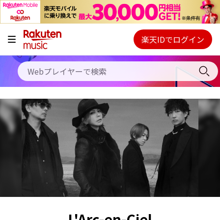
キャンペーン
料金プラン
楽天IDでログイン
Webプレイヤー
使い方
ご契約内容の確認・変更
ヘルプ
初回30日間無料お試し
L'Arc-en-Ciel