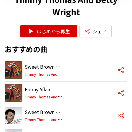
Wright
はじめから再生
シェア
おすすめの曲
Sweet Brown Sugar
T
immy Thomas And Betty Wright
Ebony Affair
T
immy Thomas And Betty Wright
Sweet Brown Sugar (2004 Remaster)
T
immy Thomas And Betty Wright