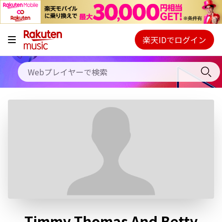
キャンペーン
料金プラン
楽天IDでログイン
Webプレイヤー
使い方
ご契約内容の確認・変更
ヘルプ
初回30日間無料お試し
Timmy Thomas And Betty