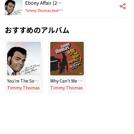
Ebony Affair (2004 Remaster)
T
immy Thomas And Betty Wright
おすすめのアルバム
You're The Song I've Always Wanted To Sing
Why Can't We Live Together: The Best Of The TK Years 1972-'81
Timmy Thomas
Timmy Thomas