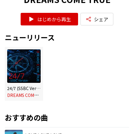
はじめから再生
シェア
ニューリリース
24/7 (SSBC Version)
D
REAMS COME TRUE
おすすめの曲