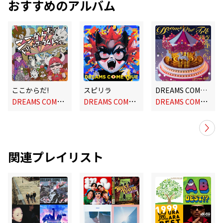
おすすめのアルバム
ここからだ!
スピリラ
DREAMS COME TRUE MUSIC BOX Vol.6.5 - GREEN HILL -
D
REAMS COME TRUE
D
REAMS COME TRUE
D
REAMS COME TRUE
関連プレイリスト