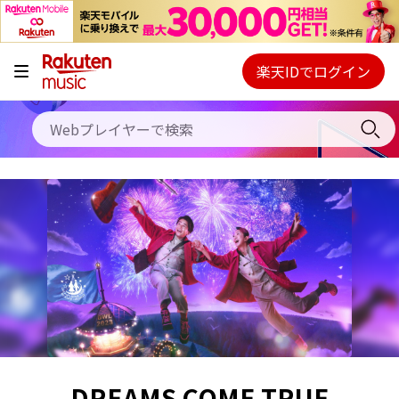
キャンペーン
料金プラン
楽天IDでログイン
Webプレイヤー
使い方
ご契約内容の確認・変更
ヘルプ
初回30日間無料お試し
DREAMS COME TRUE