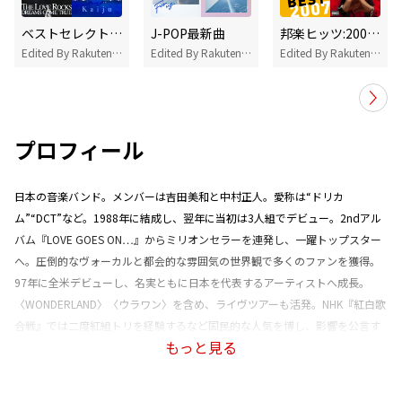
ベストセレクト:DREAMS COME TRUE
J-POP最新曲
邦楽ヒッツ:2005～2009
Edited By Rakuten Music
Edited By Rakuten Music
Edited By Rakuten Music
プロフィール
日本の音楽バンド。メンバーは吉田美和と中村正人。愛称は“ドリカ
ム”“DCT”など。1988年に結成し、翌年に当初は3人組でデビュー。2ndアル
バム『LOVE GOES ON…』からミリオンセラーを連発し、一躍トップスター
へ。圧倒的なヴォーカルと都会的な雰囲気の世界観で多くのファンを獲得。
97年に全米デビューし、名実ともに日本を代表するアーティストへ成長。
〈WONDERLAND〉〈ウラワン〉を含め、ライヴツアーも活発。NHK『紅白歌
合戦』では二度紅組トリを経験するなど国民的な人気を博し、影響を公言す
もっと見る
るアーティストも多い。オリジナル・アルバム18枚を経て、2020年にコンピ
作『DOSCO prime』をリリース。