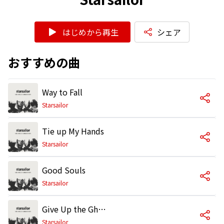
はじめから再生
シェア
おすすめの曲
Way to Fall
Starsailor
Tie up My Hands
Starsailor
Good Souls
Starsailor
Give Up the Ghost
Starsailor