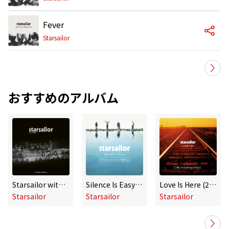
Fever
Starsailor
おすすめのアルバム
Starsailor with Strings: Live from Liverpool
Silence Is Easy (20th Anniversary Edition)
Love Is Here (20th Anniversary Edition)
Starsailor
Starsailor
Starsailor