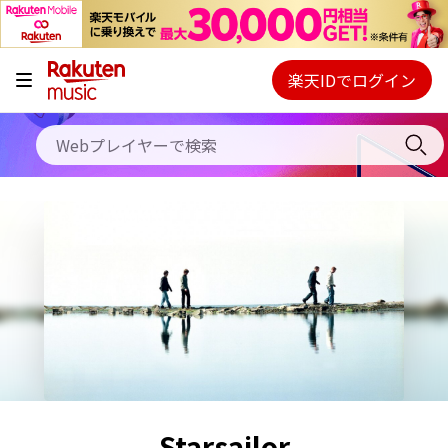
キャンペーン
料金プラン
楽天IDでログイン
Webプレイヤー
使い方
ご契約内容の確認・変更
ヘルプ
初回30日間無料お試し
Starsailor