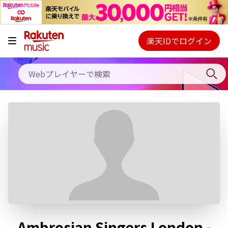
キャンペーン
料金プラン
楽天IDでログイン
Webプレイヤー
使い方
ご契約内容の確認・変更
ヘルプ
初回30日間無料お試し
Ambrosian Singers London -