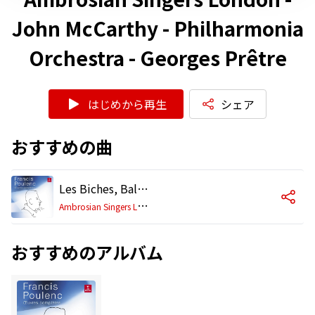
John McCarthy - Philharmonia
Orchestra - Georges Prêtre
はじめから再生
シェア
おすすめの曲
Les Biches, Ballet, FP 36a: VIII. Petite chanson dansée, "J'ai un joli laurier"
A
mbrosian Singers London - John McCarthy - Philharmonia Orchestra - Georges Prêtre
おすすめのアルバム