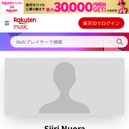
キャンペーン
料金プラン
楽天IDでログイン
Webプレイヤー
使い方
ご契約内容の確認・変更
ヘルプ
初回30日間無料お試し
Siiri Nuora