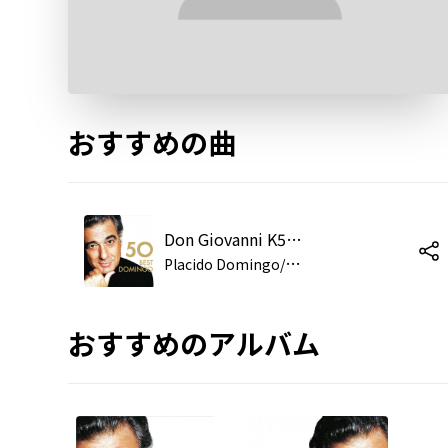
おすすめの曲
Don Giovanni K527, ATTO PRIMO, Scena terza: Recitativo & Aria
P
lacido Domingo/Münchner Rundfunkorchester/Eugene Kohn
おすすめのアルバム