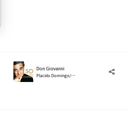
Don Giovanni
P
lacido Domingo/Münchner Rundfunkorchester/Eugene Kohn