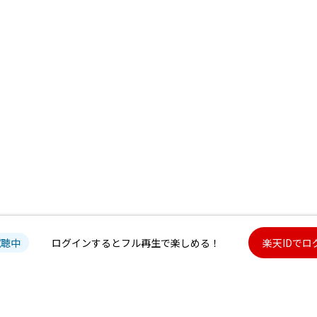
試聴中
ログインするとフル再生で楽しめる！
楽天IDでロ