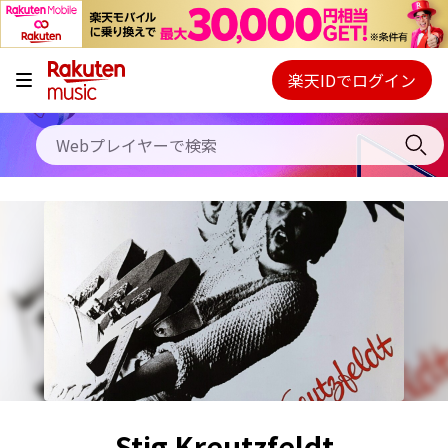
キャンペーン
料金プラン
楽天IDでログイン
Webプレイヤー
使い方
ご契約内容の確認・変更
ヘルプ
初回30日間無料お試し
Stig Kreutzfeldt