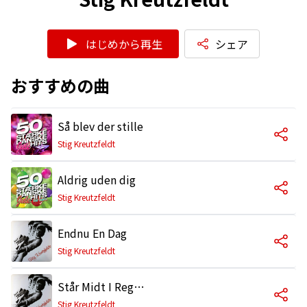
はじめから再生
シェア
おすすめの曲
Så blev der stille
Stig Kreutzfeldt
Aldrig uden dig
Stig Kreutzfeldt
Endnu En Dag
Stig Kreutzfeldt
Står Midt I Regnen
Stig Kreutzfeldt