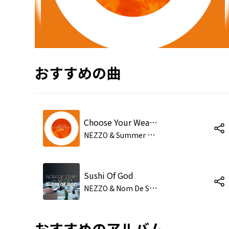
おすすめの曲
Choose Your Weapon (Radio Edit)
N
EZZO & Summer School
Sushi Of God
N
EZZO & Nom De Strip
おすすめのアルバム