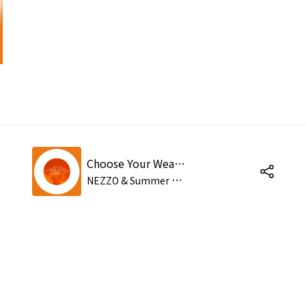
Choose Your Weapon
N
EZZO & Summer School