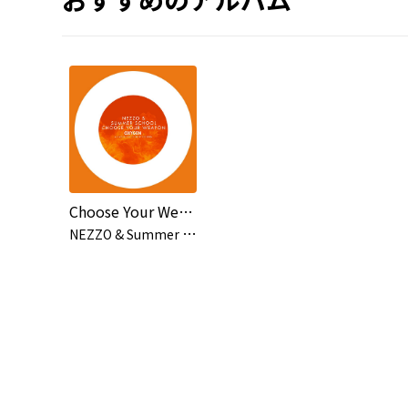
Choose Your Weapon
N
EZZO & Summer School