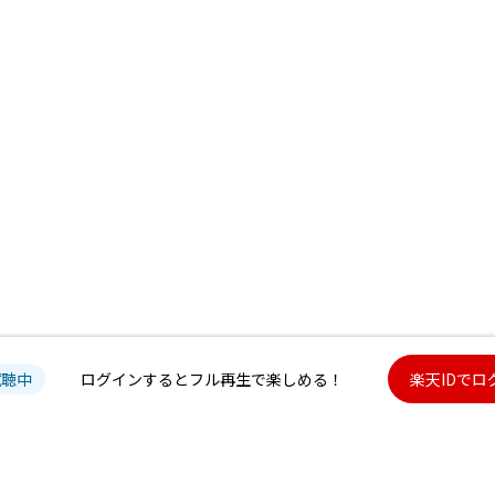
試聴中
ログインするとフル再生で楽しめる！
楽天IDでロ