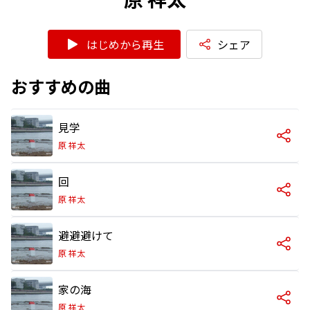
はじめから再生
シェア
おすすめの曲
見学
原 祥太
回
原 祥太
避避避けて
原 祥太
家の海
原 祥太