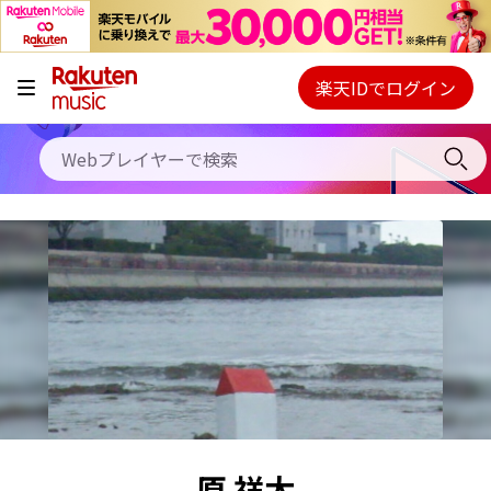
キャンペーン
料金プラン
楽天IDでログイン
Webプレイヤー
使い方
ご契約内容の確認・変更
ヘルプ
初回30日間無料お試し
原 祥太